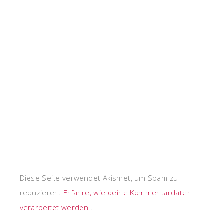
mich
über
neue
Beiträge
via
E-
Mail.
Diese Seite verwendet Akismet, um Spam zu
reduzieren.
Erfahre, wie deine Kommentardaten
verarbeitet werden.
.