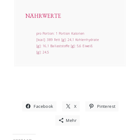
NÄHRWERTE
pro Portion:
1 Portion
Kalorien
[kcal]:
389
Fett [g]:
24,1
Kohlenhydrate
[g]:
16,1
Ballaststoffe [g]:
5,6
Eiweiß
[g]:
24,5
Facebook
X
Pinterest
Mehr