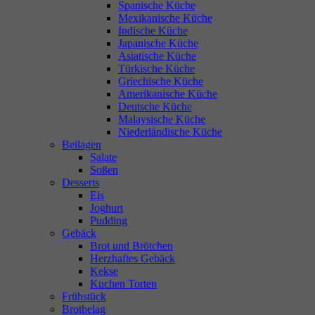
Spanische Küche
Mexikanische Küche
Indische Küche
Japanische Küche
Asiatische Küche
Türkische Küche
Griechische Küche
Amerikanische Küche
Deutsche Küche
Malaysische Küche
Niederländische Küche
Beilagen
Salate
Soßen
Desserts
Eis
Joghurt
Pudding
Gebäck
Brot und Brötchen
Herzhaftes Gebäck
Kekse
Kuchen Torten
Frühstück
Brotbelag