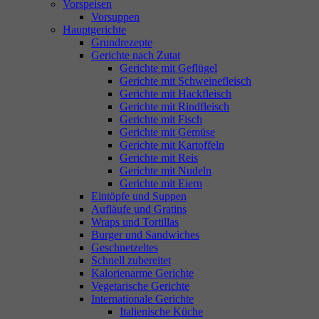
Vorspeisen
Vorsuppen
Hauptgerichte
Grundrezepte
Gerichte nach Zutat
Gerichte mit Geflügel
Gerichte mit Schweinefleisch
Gerichte mit Hackfleisch
Gerichte mit Rindfleisch
Gerichte mit Fisch
Gerichte mit Gemüse
Gerichte mit Kartoffeln
Gerichte mit Reis
Gerichte mit Nudeln
Gerichte mit Eiern
Eintöpfe und Suppen
Aufläufe und Gratins
Wraps und Tortillas
Burger und Sandwiches
Geschnetzeltes
Schnell zubereitet
Kalorienarme Gerichte
Vegetarische Gerichte
Internationale Gerichte
Italienische Küche