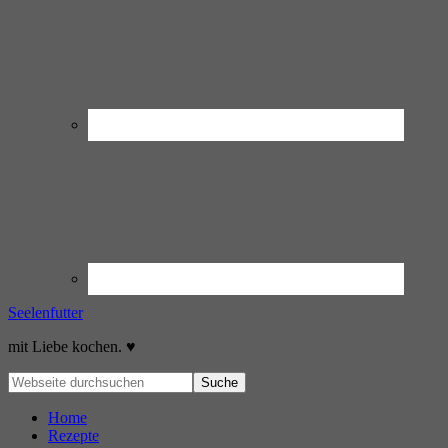
Seelenfutter
mit Liebe kochen. ♥
Home
Rezepte