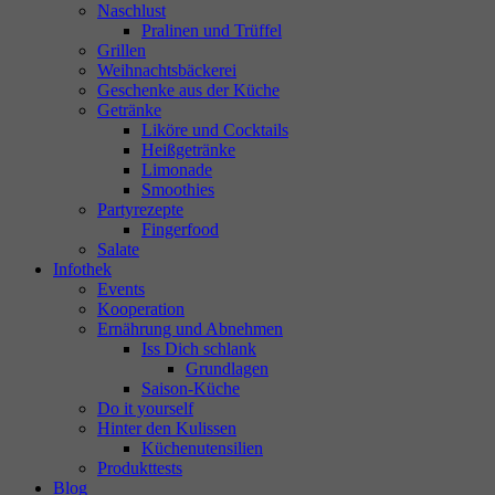
Naschlust
Pralinen und Trüffel
Grillen
Weihnachtsbäckerei
Geschenke aus der Küche
Getränke
Liköre und Cocktails
Heißgetränke
Limonade
Smoothies
Partyrezepte
Fingerfood
Salate
Infothek
Events
Kooperation
Ernährung und Abnehmen
Iss Dich schlank
Grundlagen
Saison-Küche
Do it yourself
Hinter den Kulissen
Küchenutensilien
Produkttests
Blog