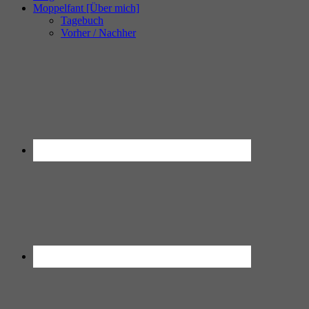
Moppelfant [Über mich]
Tagebuch
Vorher / Nachher