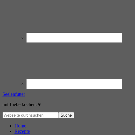
Seelenfutter
mit Liebe kochen. ♥
Home
Rezepte