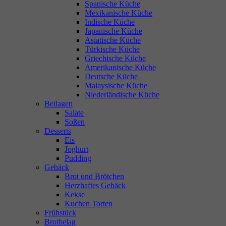
Spanische Küche
Mexikanische Küche
Indische Küche
Japanische Küche
Asiatische Küche
Türkische Küche
Griechische Küche
Amerikanische Küche
Deutsche Küche
Malaysische Küche
Niederländische Küche
Beilagen
Salate
Soßen
Desserts
Eis
Joghurt
Pudding
Gebäck
Brot und Brötchen
Herzhaftes Gebäck
Kekse
Kuchen Torten
Frühstück
Brotbelag