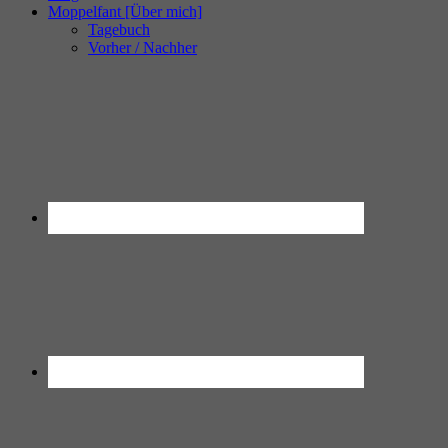
Moppelfant [Über mich]
Tagebuch
Vorher / Nachher