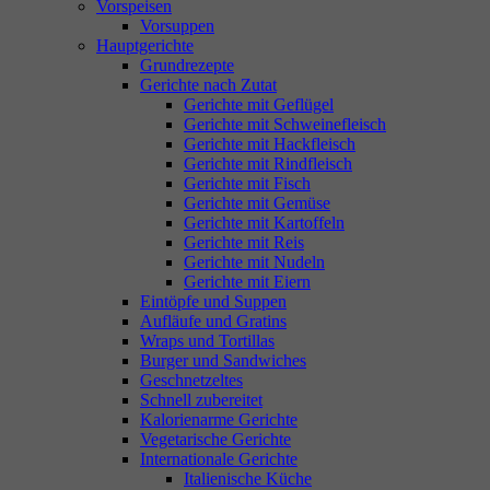
Vorspeisen
Vorsuppen
Hauptgerichte
Grundrezepte
Gerichte nach Zutat
Gerichte mit Geflügel
Gerichte mit Schweinefleisch
Gerichte mit Hackfleisch
Gerichte mit Rindfleisch
Gerichte mit Fisch
Gerichte mit Gemüse
Gerichte mit Kartoffeln
Gerichte mit Reis
Gerichte mit Nudeln
Gerichte mit Eiern
Eintöpfe und Suppen
Aufläufe und Gratins
Wraps und Tortillas
Burger und Sandwiches
Geschnetzeltes
Schnell zubereitet
Kalorienarme Gerichte
Vegetarische Gerichte
Internationale Gerichte
Italienische Küche