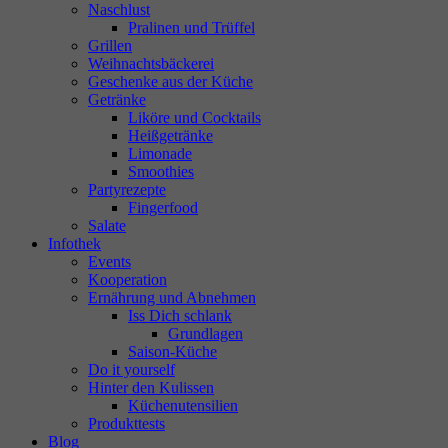
Naschlust
Pralinen und Trüffel
Grillen
Weihnachtsbäckerei
Geschenke aus der Küche
Getränke
Liköre und Cocktails
Heißgetränke
Limonade
Smoothies
Partyrezepte
Fingerfood
Salate
Infothek
Events
Kooperation
Ernährung und Abnehmen
Iss Dich schlank
Grundlagen
Saison-Küche
Do it yourself
Hinter den Kulissen
Küchenutensilien
Produkttests
Blog