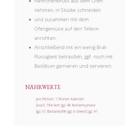
Hähnchenbrust aus dem Ofen
nehmen, in Stücke schneiden
und zusammen mit dem
Ofengemüse auf den Tellern
anrichten.
Anschließend mit ein wenig Brat-
Flüssigkeit beträufeln, ggf. noch mit
Basilikum garnieren und servieren.
NÄHRWERTE
pro Portion:
1 Portion
Kalorien
[kcal]:
784
Fett [g]:
48
Kohlenhydrate
[g]:
51
Ballaststoffe [g]:
6
Eiweiß [g]:
41