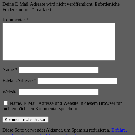
Deine E-Mail-Adresse wird nicht veröffentlicht.
Erforderliche
Felder sind mit
*
markiert
Kommentar
*
Name
*
E-Mail-Adresse
*
Website
Name, E-Mail-Adresse und Website in diesem Browser für
meinen nächsten Kommentar speichern.
Diese Seite verwendet Akismet, um Spam zu reduzieren.
Erfahre,