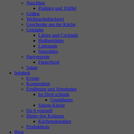
Naschlust
Pralinen und Trüffel
Grillen
Weihnachtsbäckerei
Geschenke aus der Küche
Getränke
Liköre und Cocktails
Heißgetränke
Limonade
Smoothies
Partyrezepte
Fingerfood
Salate
Infothek
Events
Kooperation
Ernährung und Abnehmen
Iss Dich schlank
Grundlagen
Saison-Küche
Do it yourself
Hinter den Kulissen
Küchenutensilien
Produkttests
Blog