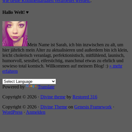
wie deine Kommentardaten verarbeitet werden.
.
Hallo Welt! ♥
Mein Name ist Sarah, ich bin inzwischen zu alt, um
hier jährlich mein Alter zu aktualisieren und außerdem bin ich klein,
leicht cholerisch veranlagt, perfektionistisch, mitfühlend, launisch,
humorvoll, sensibel, eifersüchtig, manchmal etwas zu ehrlich und
sowieso total komisch. Willkommen auf meinem Blog! :)
» mehr
erfahren
Powered by
Translate
Copyright © 2026 ·
Divine theme
by
Restored 316
Copyright © 2026 ·
Divine Theme
on
Genesis Framework
·
WordPress
·
Anmelden