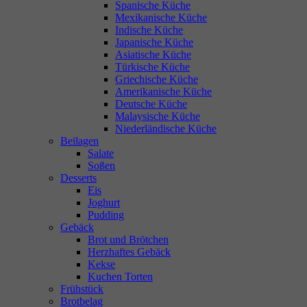
Spanische Küche
Mexikanische Küche
Indische Küche
Japanische Küche
Asiatische Küche
Türkische Küche
Griechische Küche
Amerikanische Küche
Deutsche Küche
Malaysische Küche
Niederländische Küche
Beilagen
Salate
Soßen
Desserts
Eis
Joghurt
Pudding
Gebäck
Brot und Brötchen
Herzhaftes Gebäck
Kekse
Kuchen Torten
Frühstück
Brotbelag