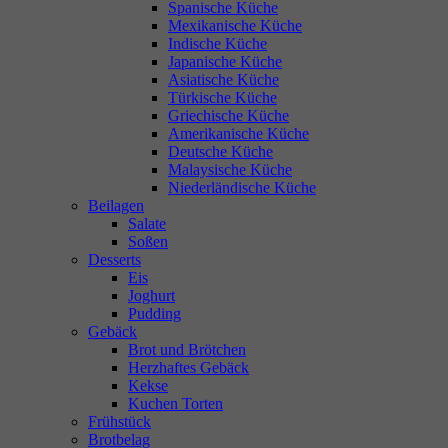
Spanische Küche
Mexikanische Küche
Indische Küche
Japanische Küche
Asiatische Küche
Türkische Küche
Griechische Küche
Amerikanische Küche
Deutsche Küche
Malaysische Küche
Niederländische Küche
Beilagen
Salate
Soßen
Desserts
Eis
Joghurt
Pudding
Gebäck
Brot und Brötchen
Herzhaftes Gebäck
Kekse
Kuchen Torten
Frühstück
Brotbelag