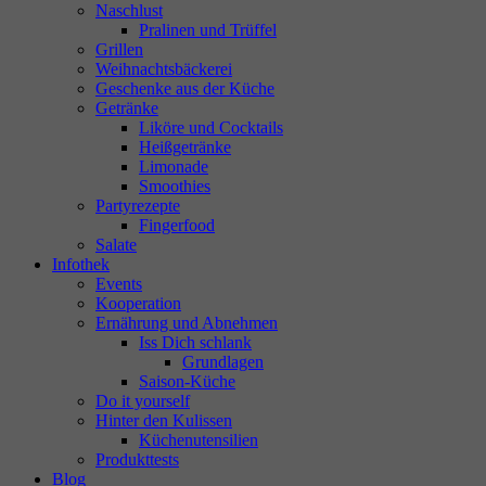
Naschlust
Pralinen und Trüffel
Grillen
Weihnachtsbäckerei
Geschenke aus der Küche
Getränke
Liköre und Cocktails
Heißgetränke
Limonade
Smoothies
Partyrezepte
Fingerfood
Salate
Infothek
Events
Kooperation
Ernährung und Abnehmen
Iss Dich schlank
Grundlagen
Saison-Küche
Do it yourself
Hinter den Kulissen
Küchenutensilien
Produkttests
Blog