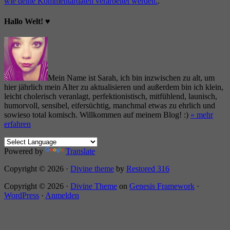
wie deine Kommentardaten verarbeitet werden.
.
Hallo Welt! ♥
Mein Name ist Sarah, ich bin inzwischen zu alt, um
hier jährlich mein Alter zu aktualisieren und außerdem bin ich klein,
leicht cholerisch veranlagt, perfektionistisch, mitfühlend, launisch,
humorvoll, sensibel, eifersüchtig, manchmal etwas zu ehrlich und
sowieso total komisch. Willkommen auf meinem Blog! :)
» mehr
erfahren
Powered by
Translate
Copyright © 2026 ·
Divine theme
by
Restored 316
Copyright © 2026 ·
Divine Theme
on
Genesis Framework
·
WordPress
·
Anmelden