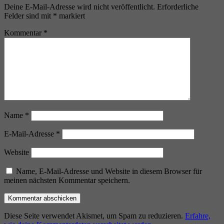
Deine E-Mail-Adresse wird nicht veröffentlicht.
Erforderliche
Felder sind mit
*
markiert
Kommentar
*
Name
*
E-Mail-Adresse
*
Website
Name, E-Mail-Adresse und Website in diesem Browser für
meinen nächsten Kommentar speichern.
Diese Seite verwendet Akismet, um Spam zu reduzieren.
Erfahre,