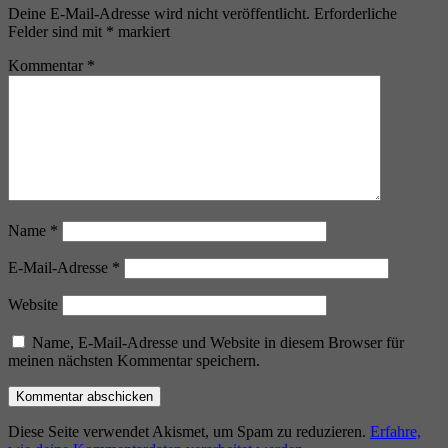
Deine E-Mail-Adresse wird nicht veröffentlicht.
Erforderliche
Felder sind mit
*
markiert
Kommentar
*
Name
*
E-Mail-Adresse
*
Website
Name, E-Mail-Adresse und Website in diesem Browser für
meinen nächsten Kommentar speichern.
Diese Seite verwendet Akismet, um Spam zu reduzieren.
Erfahre,