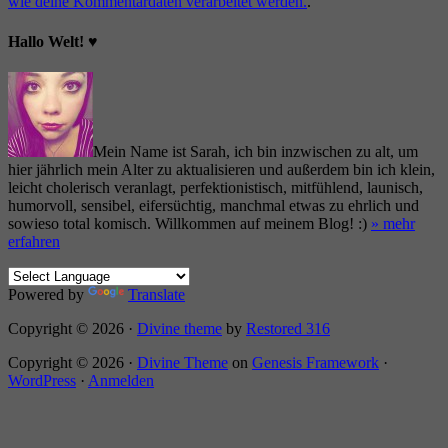
wie deine Kommentardaten verarbeitet werden.
.
Hallo Welt! ♥
Mein Name ist Sarah, ich bin inzwischen zu alt, um
hier jährlich mein Alter zu aktualisieren und außerdem bin ich klein,
leicht cholerisch veranlagt, perfektionistisch, mitfühlend, launisch,
humorvoll, sensibel, eifersüchtig, manchmal etwas zu ehrlich und
sowieso total komisch. Willkommen auf meinem Blog! :)
» mehr
erfahren
Powered by
Translate
Copyright © 2026 ·
Divine theme
by
Restored 316
Copyright © 2026 ·
Divine Theme
on
Genesis Framework
·
WordPress
·
Anmelden