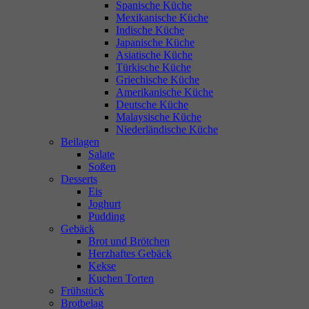
Spanische Küche
Mexikanische Küche
Indische Küche
Japanische Küche
Asiatische Küche
Türkische Küche
Griechische Küche
Amerikanische Küche
Deutsche Küche
Malaysische Küche
Niederländische Küche
Beilagen
Salate
Soßen
Desserts
Eis
Joghurt
Pudding
Gebäck
Brot und Brötchen
Herzhaftes Gebäck
Kekse
Kuchen Torten
Frühstück
Brotbelag