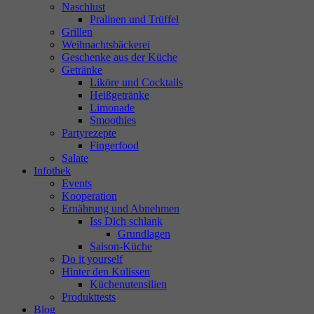
Naschlust
Pralinen und Trüffel
Grillen
Weihnachtsbäckerei
Geschenke aus der Küche
Getränke
Liköre und Cocktails
Heißgetränke
Limonade
Smoothies
Partyrezepte
Fingerfood
Salate
Infothek
Events
Kooperation
Ernährung und Abnehmen
Iss Dich schlank
Grundlagen
Saison-Küche
Do it yourself
Hinter den Kulissen
Küchenutensilien
Produkttests
Blog