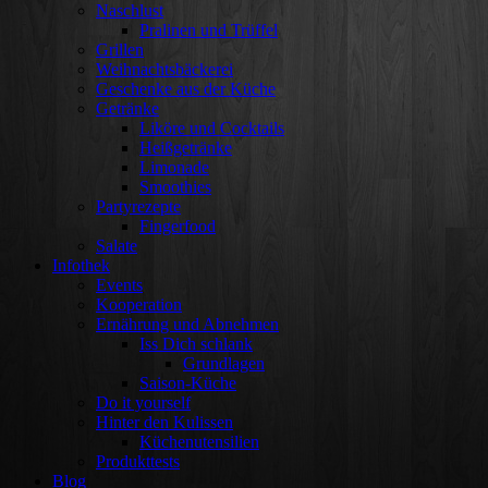
Naschlust
Pralinen und Trüffel
Grillen
Weihnachtsbäckerei
Geschenke aus der Küche
Getränke
Liköre und Cocktails
Heißgetränke
Limonade
Smoothies
Partyrezepte
Fingerfood
Salate
Infothek
Events
Kooperation
Ernährung und Abnehmen
Iss Dich schlank
Grundlagen
Saison-Küche
Do it yourself
Hinter den Kulissen
Küchenutensilien
Produkttests
Blog