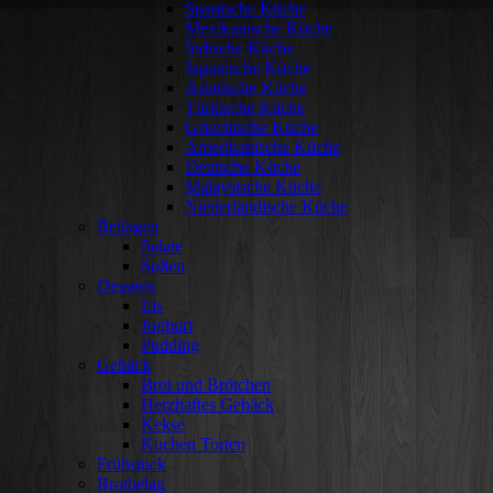
Spanische Küche
Mexikanische Küche
Indische Küche
Japanische Küche
Asiatische Küche
Türkische Küche
Griechische Küche
Amerikanische Küche
Deutsche Küche
Malaysische Küche
Niederländische Küche
Beilagen
Salate
Soßen
Desserts
Eis
Joghurt
Pudding
Gebäck
Brot und Brötchen
Herzhaftes Gebäck
Kekse
Kuchen Torten
Frühstück
Brotbelag