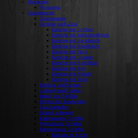
Vorspeisen
Vorsuppen
Hauptgerichte
Grundrezepte
Gerichte nach Zutat
Gerichte mit Geflügel
Gerichte mit Schweinefleisch
Gerichte mit Hackfleisch
Gerichte mit Rindfleisch
Gerichte mit Fisch
Gerichte mit Gemüse
Gerichte mit Kartoffeln
Gerichte mit Reis
Gerichte mit Nudeln
Gerichte mit Eiern
Eintöpfe und Suppen
Aufläufe und Gratins
Wraps und Tortillas
Burger und Sandwiches
Geschnetzeltes
Schnell zubereitet
Kalorienarme Gerichte
Vegetarische Gerichte
Internationale Gerichte
Italienische Küche