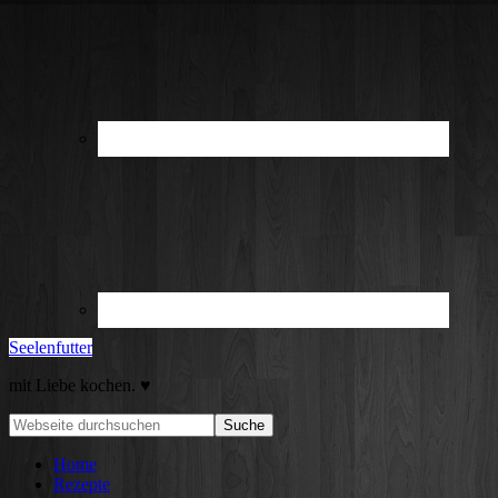
Seelenfutter
mit Liebe kochen. ♥
Home
Rezepte