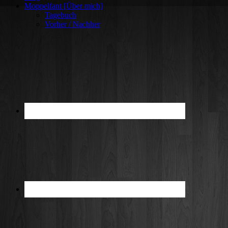
Moppelfant [Über mich]
Tagebuch
Vorher / Nachher