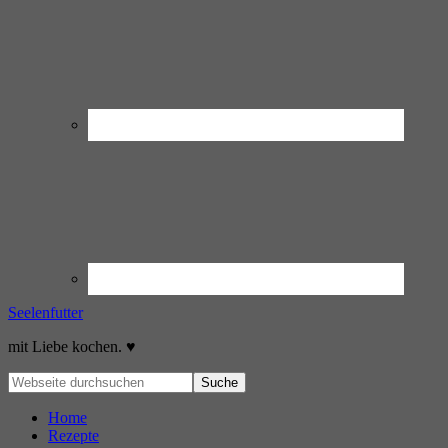
Seelenfutter
mit Liebe kochen. ♥
Home
Rezepte