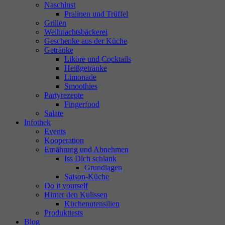
Naschlust
Pralinen und Trüffel
Grillen
Weihnachtsbäckerei
Geschenke aus der Küche
Getränke
Liköre und Cocktails
Heißgetränke
Limonade
Smoothies
Partyrezepte
Fingerfood
Salate
Infothek
Events
Kooperation
Ernährung und Abnehmen
Iss Dich schlank
Grundlagen
Saison-Küche
Do it yourself
Hinter den Kulissen
Küchenutensilien
Produkttests
Blog