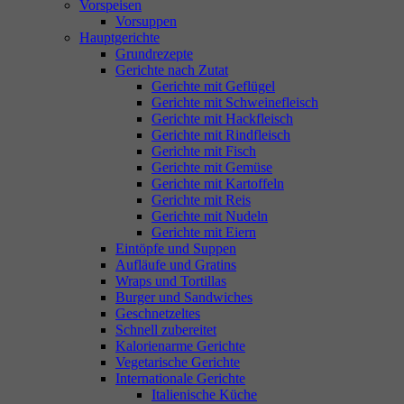
Vorspeisen
Vorsuppen
Hauptgerichte
Grundrezepte
Gerichte nach Zutat
Gerichte mit Geflügel
Gerichte mit Schweinefleisch
Gerichte mit Hackfleisch
Gerichte mit Rindfleisch
Gerichte mit Fisch
Gerichte mit Gemüse
Gerichte mit Kartoffeln
Gerichte mit Reis
Gerichte mit Nudeln
Gerichte mit Eiern
Eintöpfe und Suppen
Aufläufe und Gratins
Wraps und Tortillas
Burger und Sandwiches
Geschnetzeltes
Schnell zubereitet
Kalorienarme Gerichte
Vegetarische Gerichte
Internationale Gerichte
Italienische Küche