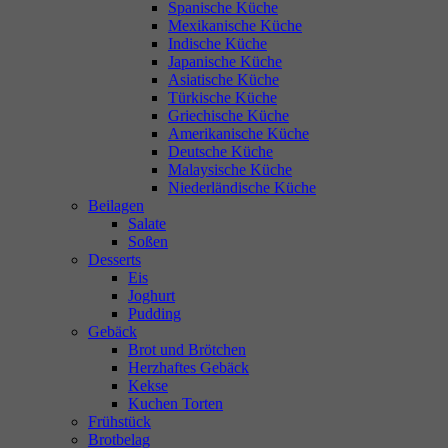
Spanische Küche
Mexikanische Küche
Indische Küche
Japanische Küche
Asiatische Küche
Türkische Küche
Griechische Küche
Amerikanische Küche
Deutsche Küche
Malaysische Küche
Niederländische Küche
Beilagen
Salate
Soßen
Desserts
Eis
Joghurt
Pudding
Gebäck
Brot und Brötchen
Herzhaftes Gebäck
Kekse
Kuchen Torten
Frühstück
Brotbelag