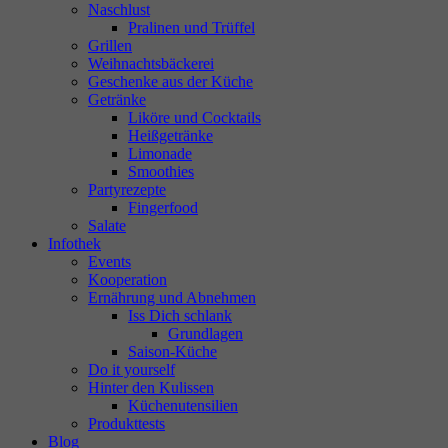
Naschlust
Pralinen und Trüffel
Grillen
Weihnachtsbäckerei
Geschenke aus der Küche
Getränke
Liköre und Cocktails
Heißgetränke
Limonade
Smoothies
Partyrezepte
Fingerfood
Salate
Infothek
Events
Kooperation
Ernährung und Abnehmen
Iss Dich schlank
Grundlagen
Saison-Küche
Do it yourself
Hinter den Kulissen
Küchenutensilien
Produkttests
Blog