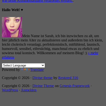
wie deine Kommentardaten verarbeitet werden.
.
Hallo Welt! ♥
Mein Name ist Sarah, ich bin inzwischen zu alt, um
hier jährlich mein Alter zu aktualisieren und außerdem bin ich klein,
leicht cholerisch veranlagt, perfektionistisch, mitfühlend, launisch,
humorvoll, sensibel, eifersüchtig, manchmal etwas zu ehrlich und
sowieso total komisch. Willkommen auf meinem Blog! :)
» mehr
erfahren
Powered by
Translate
Copyright © 2026 ·
Divine theme
by
Restored 316
Copyright © 2026 ·
Divine Theme
on
Genesis Framework
·
WordPress
·
Anmelden