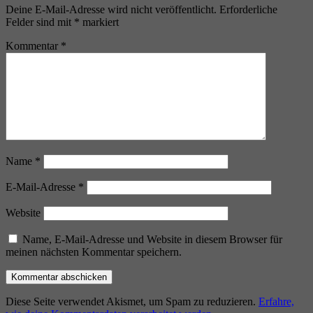
Deine E-Mail-Adresse wird nicht veröffentlicht.
Erforderliche
Felder sind mit
*
markiert
Kommentar
*
Name
*
E-Mail-Adresse
*
Website
Name, E-Mail-Adresse und Website in diesem Browser für
meinen nächsten Kommentar speichern.
Diese Seite verwendet Akismet, um Spam zu reduzieren.
Erfahre,