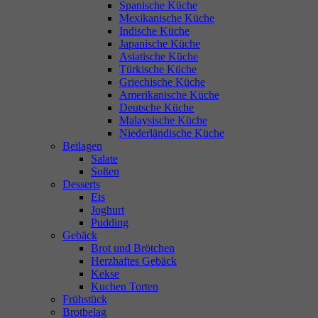
Spanische Küche
Mexikanische Küche
Indische Küche
Japanische Küche
Asiatische Küche
Türkische Küche
Griechische Küche
Amerikanische Küche
Deutsche Küche
Malaysische Küche
Niederländische Küche
Beilagen
Salate
Soßen
Desserts
Eis
Joghurt
Pudding
Gebäck
Brot und Brötchen
Herzhaftes Gebäck
Kekse
Kuchen Torten
Frühstück
Brotbelag